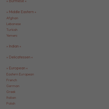
» Burmese «
» Middle Eastern «
Afghan
Lebanese
Turkish
Yemeni
» Indian «
» Delicatessen «
» European «
Eastern European
French
German
Greek
Italian
Polish