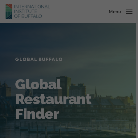
Skip
to
Menu
main
content
GLOBAL BUFFALO
Global
Restaurant
Finder