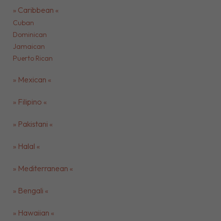
» Caribbean «
Cuban
Dominican
Jamaican
Puerto Rican
» Mexican «
» Filipino «
» Pakistani «
» Halal «
» Mediterranean «
» Bengali «
» Hawaiian «