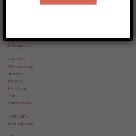
VIEW
CATEGORIES
» African «
Ethiopian
» Asian «
Chinese Food
Japanese
Korean
Pan Asian
Thai
Vietnamese
» Market «
International